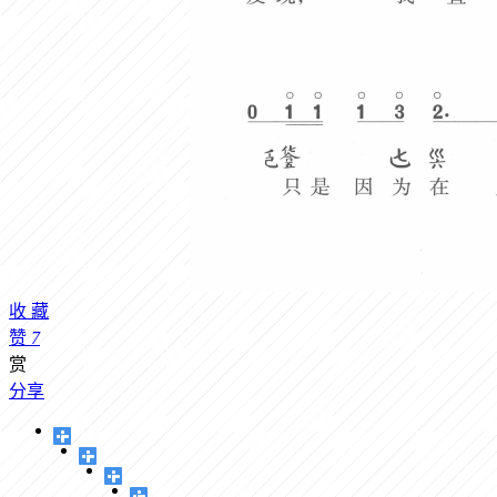
收
藏
赞
7
赏
分享