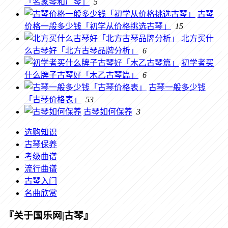
「名家琴和厂琴」
5
古琴
价格一般多少钱「初学从价格挑选古琴」
15
北方买什
么古琴好「北方古琴品牌分析」
6
初学者买
什么牌子古琴好「木乙古琴篇」
6
古琴一般多少钱
「古琴价格表」
53
古琴如何保养
3
选购知识
古琴保养
考级曲谱
流行曲谱
古琴入门
名曲欣赏
『关于国乐网|古琴』