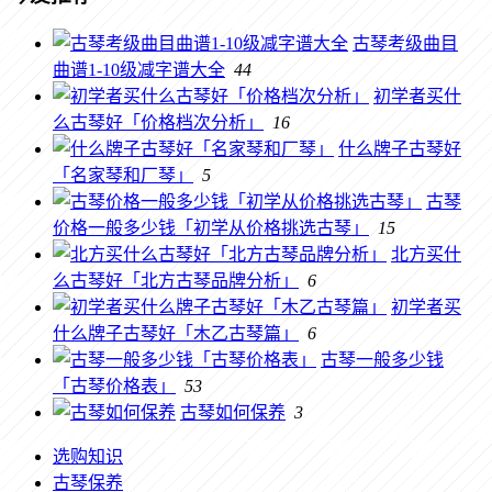
古琴考级曲目
曲谱1-10级减字谱大全
44
初学者买什
么古琴好「价格档次分析」
16
什么牌子古琴好
「名家琴和厂琴」
5
古琴
价格一般多少钱「初学从价格挑选古琴」
15
北方买什
么古琴好「北方古琴品牌分析」
6
初学者买
什么牌子古琴好「木乙古琴篇」
6
古琴一般多少钱
「古琴价格表」
53
古琴如何保养
3
选购知识
古琴保养