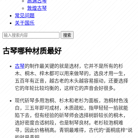
高渊古琴
敦煌古琴
常见问题
关于国乐
搜索
古琴哪种材质最好
古琴
的制作最关键的就是选材，它并不是所有的杉
木、桐木、梓木都可以用来做琴的，选良才用一生，
五百年有正音，越古老的木头越容易振动，还要选择
它的年轮比较均衡的，这样它的声音会好很多。
现代斫琴多用泡桐、杉木和老杉为面板，泡桐材色浅
白，三五年即可成材，木质疏松，指甲轻轻一掐就能
陷下去，但有经验的斫琴师会选择树龄较长的桐木，
选好密度合适树段，也是制琴良材。老杉较泡桐难
寻，因此价格稍高。青铜最难得，古代的“面桐底梓”说
的就是青铜。