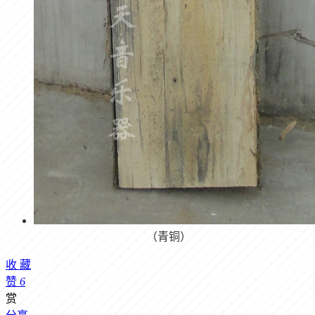
（青铜）
收
藏
赞
6
赏