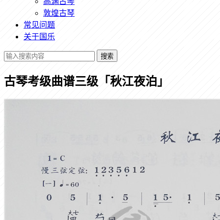
高渊古琴
敦煌古琴
常见问题
关于国乐
搜索
古琴考级曲谱三级「秋江夜泊」