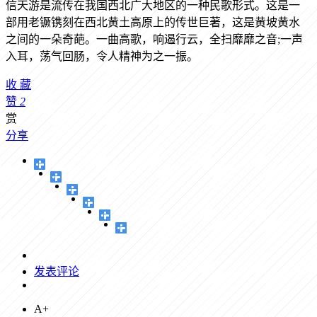
信天游是流传在我国西北广大地区的一种民歌形式。这是一
部用老镢镌刻在西北黄土高原上的传世巨著，这是黄坡黄水
之间的一朵奇葩。一曲高歌，响遏行云，全扫靡靡之音;一声
入耳，荡气回肠，令人精神为之一振。
收
藏
赞
2
赏
分享
发表评论
A+