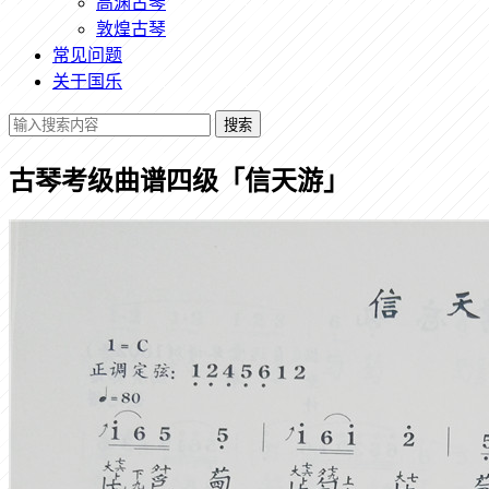
高渊古琴
敦煌古琴
常见问题
关于国乐
搜索
古琴考级曲谱四级「信天游」