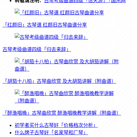
转载请注明：
古琴考级曲谱四级「信天游」 | 国乐网
「红颜旧」古琴谱 红颜旧古琴曲谱分享
古琴考级曲谱四级「归去来辞」
「胡笳十八拍」古琴曲欣赏 及大胡笳讲解（附曲谱）
「醉渔唱晚」古琴曲欣赏 醉渔唱晚教学讲解（附曲谱）
初学者买什么古琴好「价格档次分析」
什么牌子古琴好「名家琴和厂琴」