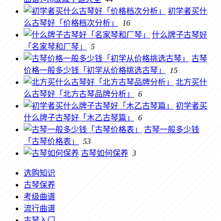
初学者买什
么古琴好「价格档次分析」
16
什么牌子古琴好
「名家琴和厂琴」
5
古琴
价格一般多少钱「初学从价格挑选古琴」
15
北方买什
么古琴好「北方古琴品牌分析」
6
初学者买
什么牌子古琴好「木乙古琴篇」
6
古琴一般多少钱
「古琴价格表」
53
古琴如何保养
3
选购知识
古琴保养
考级曲谱
流行曲谱
古琴入门