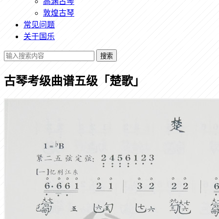
高渊古琴
敦煌古琴
常见问题
关于国乐
搜索
古琴考级曲谱五级「楚歌」