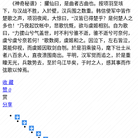
《神奇秘谱》：臞仙曰，是曲者古曲也。按项羽至垓
下，与汉战不胜，入於壁，汉兵围之数重。韩信使军中皆作
楚歌之声，项羽夜闻，大惊曰，“汉皆已得楚乎？是何楚人之
多也！”乃夜起饮帐中，悲歌忼慨，欲与虞姬相别。自为歌
曰，“力拔山兮气盖世，时不利兮骓不逝，骓不逝兮可奈何，
虞兮虞兮奈若何！”歌数阕，虞姬和之。因泣下，左右皆泣，
莫能仰视，而虞姬因取剑自刎。於是羽乘骏马，麾下壮士从
者八百余人，直夜溃围南出。平明，汉军觉而追之，於是重
瞳无光，兵散势去，至於乌江毕矣，于时之人，感其事而作
弦歌以悼焉。
收
藏
赞
0
赏
分享