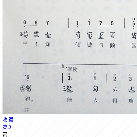
收
藏
赞
3
赏