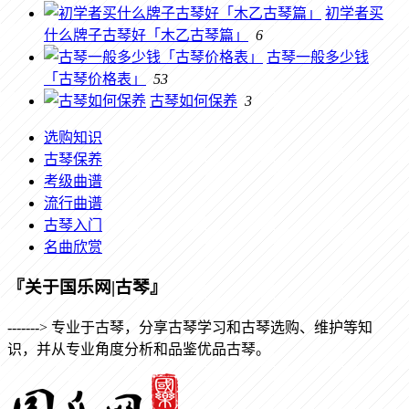
初学者买
什么牌子古琴好「木乙古琴篇」
6
古琴一般多少钱
「古琴价格表」
53
古琴如何保养
3
选购知识
古琴保养
考级曲谱
流行曲谱
古琴入门
名曲欣赏
『关于国乐网|古琴』
-------> 专业于古琴，分享古琴学习和古琴选购、维护等知
识，并从专业角度分析和品鉴优品古琴。