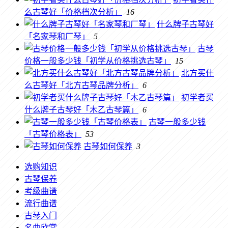
么古琴好「价格档次分析」
16
什么牌子古琴好
「名家琴和厂琴」
5
古琴
价格一般多少钱「初学从价格挑选古琴」
15
北方买什
么古琴好「北方古琴品牌分析」
6
初学者买
什么牌子古琴好「木乙古琴篇」
6
古琴一般多少钱
「古琴价格表」
53
古琴如何保养
3
选购知识
古琴保养
考级曲谱
流行曲谱
古琴入门
名曲欣赏