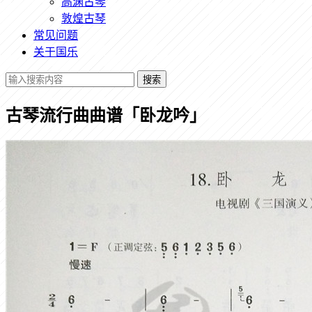
高渊古琴
敦煌古琴
常见问题
关于国乐
搜索
古琴流行曲曲谱「卧龙吟」