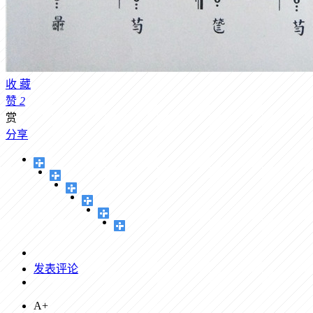
收
藏
赞
2
赏
分享
发表评论
A+