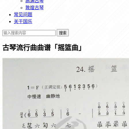
高渊古琴
敦煌古琴
常见问题
关于国乐
搜索
古琴流行曲曲谱「摇篮曲」