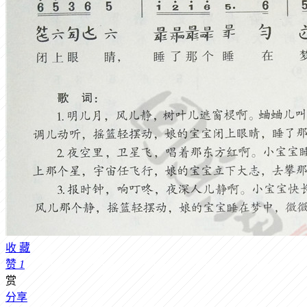
收
藏
赞
1
赏
分享