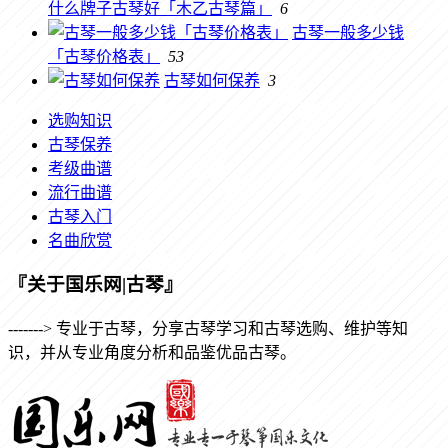
什么牌子古琴好「木乙古琴篇」
6
古琴一般多少钱
「古琴价格表」
53
古琴如何保养
3
选购知识
古琴保养
考级曲谱
流行曲谱
古琴入门
名曲欣赏
『关于国乐网|古琴』
-------> 专业于古琴，分享古琴学习和古琴选购、维护等知
识，并从专业角度分析和品鉴优品古琴。