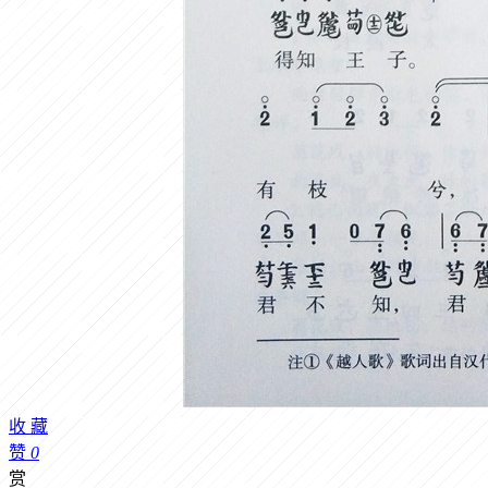
收
藏
赞
0
赏