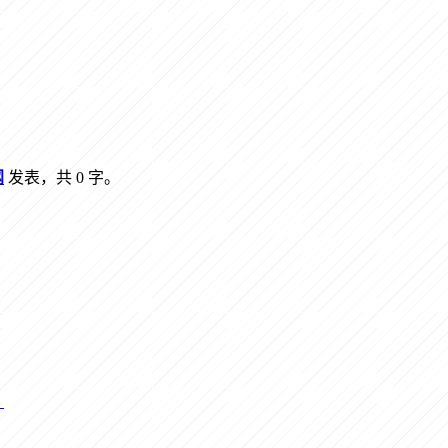
网
发表，共 0 字。