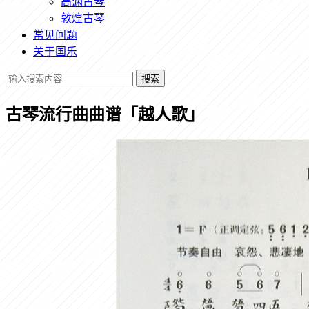
高渊古琴
敦煌古琴
常见问题
关于国乐
搜索
古琴流行曲曲谱「越人歌」