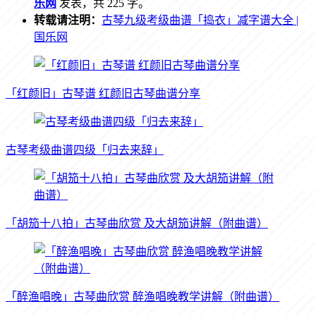
乐网
发表，共 225 字。
转载请注明：
古琴九级考级曲谱「捣衣」减字谱大全 |
国乐网
「红颜旧」古琴谱 红颜旧古琴曲谱分享
古琴考级曲谱四级「归去来辞」
「胡笳十八拍」古琴曲欣赏 及大胡笳讲解（附曲谱）
「醉渔唱晚」古琴曲欣赏 醉渔唱晚教学讲解（附曲谱）