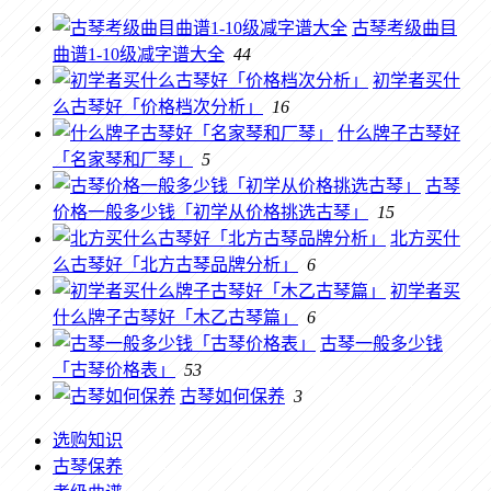
古琴考级曲目
曲谱1-10级减字谱大全
44
初学者买什
么古琴好「价格档次分析」
16
什么牌子古琴好
「名家琴和厂琴」
5
古琴
价格一般多少钱「初学从价格挑选古琴」
15
北方买什
么古琴好「北方古琴品牌分析」
6
初学者买
什么牌子古琴好「木乙古琴篇」
6
古琴一般多少钱
「古琴价格表」
53
古琴如何保养
3
选购知识
古琴保养