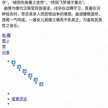
衣”，“继则伤鱼雁之杏然”，“终则飞梦魂于塞北”。
曲情为唐代汉族受异族侵凌，戍卒在边隅守卫，其妻在河
畔捣衣时，思念其亲人而怨恨战争的情感。曲调慷慨激昂，
首尾一气呵成，一展女儿英雄之情而不失其正，为富有民族
性之音乐。
收
藏
赞
0
赏
分享
发表评论