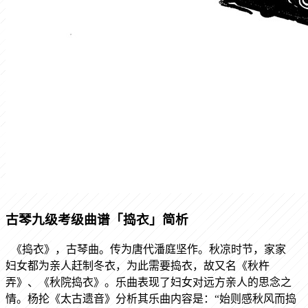
古琴九级考级曲谱「捣衣」简析
《捣衣》，古琴曲。传为唐代潘庭坚作。秋凉时节，家家
妇女都为亲人赶制冬衣，为此需要捣衣，故又名《秋杵
弄》、《秋院捣衣》。乐曲表现了妇女对远方亲人的思念之
情。杨抡《太古遗音》分析其乐曲内容是：“始则感秋风而捣