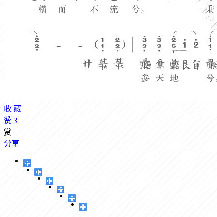
收
藏
赞
3
赏
分享