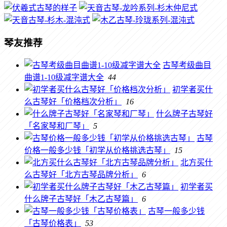
琴友推荐
古琴考级曲目
曲谱1-10级减字谱大全
44
初学者买什
么古琴好「价格档次分析」
16
什么牌子古琴好
「名家琴和厂琴」
5
古琴
价格一般多少钱「初学从价格挑选古琴」
15
北方买什
么古琴好「北方古琴品牌分析」
6
初学者买
什么牌子古琴好「木乙古琴篇」
6
古琴一般多少钱
「古琴价格表」
53