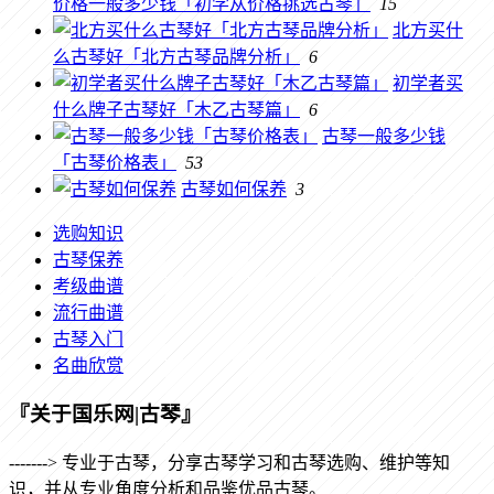
价格一般多少钱「初学从价格挑选古琴」
15
北方买什
么古琴好「北方古琴品牌分析」
6
初学者买
什么牌子古琴好「木乙古琴篇」
6
古琴一般多少钱
「古琴价格表」
53
古琴如何保养
3
选购知识
古琴保养
考级曲谱
流行曲谱
古琴入门
名曲欣赏
『关于国乐网|古琴』
-------> 专业于古琴，分享古琴学习和古琴选购、维护等知
识，并从专业角度分析和品鉴优品古琴。