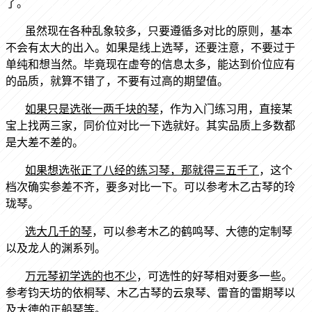
了。
虽然现在各种乱象较多，只要遵循多对比的原则，基本
不会有太大的出入。如果是线上选琴，还要注意，不要过于
单纯和想当然。毕竟现在虚夸的信息太多，能达到价位应有
的品质，就算不错了，不要有过高的期望值。
如果只是选张一两千块的琴
，作为入门练习用，直接某
宝上找两三家，同价位对比一下选就好。其实品质上多数都
是大差不差的。
如果想选张正了八经的练习琴，那就得三五千了
，这个
档次确实参差不齐，要多对比一下。可以参考木乙古琴的玲
珑琴。
选大几千的琴
，可以参考木乙的鹤鸣琴、大德的定制琴
以及龙人的渊系列。
万元琴初学选的也不少
，可选性的好琴相对要多一些。
参考钧天坊的依桐琴、木乙古琴的云泉琴、雷音的雷期琴以
及大德的正船琴等。