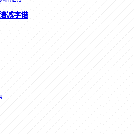
曲谱减字谱
谱