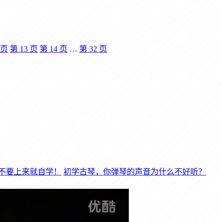
页
第
13
页
第
14
页
…
第
32
页
初学古琴，你弹琴的声音为什么不好听？