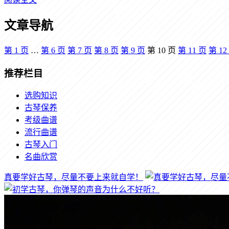
文章导航
第
1
页
…
第
6
页
第
7
页
第
8
页
第
9
页
第
10
页
第
11
页
第
12
推荐栏目
选购知识
古琴保养
考级曲谱
流行曲谱
古琴入门
名曲欣赏
真要学好古琴，尽量不要上来就自学！