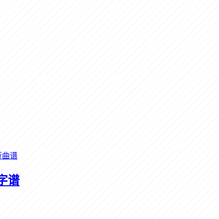
行曲谱
字谱