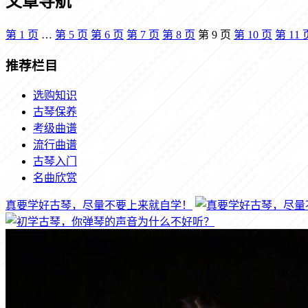
文章导航
第
1
页
…
第
5
页
第
6
页
第
7
页
第
8
页
第
9
页
第
10
页
第
11
推荐栏目
选购知识
古琴保养
考级曲谱
流行曲谱
古琴入门
名曲欣赏
真要学好古琴，尽量不要上来就自学！