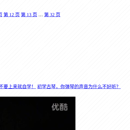
页
第
12
页
第
13
页
…
第
32
页
初学古琴，你弹琴的声音为什么不好听？