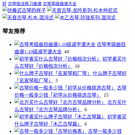
好
古琴指法练习曲谱
古琴高级曲谱大全
琴友推荐
古琴考级曲目
曲谱1-10级减字谱大全
44
初学者买什
么古琴好「价格档次分析」
16
什么牌子古琴好
「名家琴和厂琴」
5
古琴
价格一般多少钱「初学从价格挑选古琴」
15
北方买什
么古琴好「北方古琴品牌分析」
6
初学者买
什么牌子古琴好「木乙古琴篇」
6
古琴一般多少钱