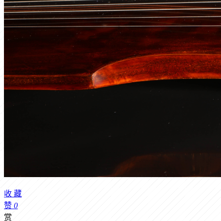
收
藏
赞
0
赏