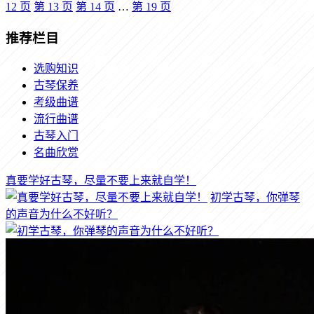
12
页
第
13
页
第
14
页
…
第
19
页
推荐栏目
选购知识
古琴保养
考级曲谱
流行曲谱
古琴入门
名曲欣赏
真要学好古琴，尽量不要上来就自学！
初学古琴，你弹琴
的声音为什么不好听？