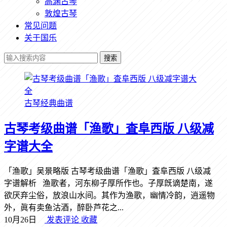
高渊古琴
敦煌古琴
常见问题
关于国乐
搜索
古琴经典曲谱
古琴考级曲谱「渔歌」査阜西版 八级减
字谱大全
「渔歌」吴景略版 古琴考级曲谱「渔歌」査阜西版 八级减
字谱解析 渔歌者，河东柳子厚所作也。子厚旣谪楚南，遂
欲厌弃尘俗，放浪山水间。其作为渔歌，幽情冷韵，逍遥物
外，眞有卖鱼沽酒，醉卧芦花之...
10月26日
发表评论
收藏