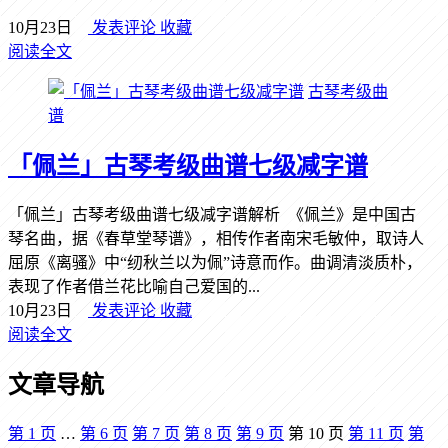
10月23日
发表评论
收藏
阅读全文
古琴考级曲
谱
「佩兰」古琴考级曲谱七级减字谱
「佩兰」古琴考级曲谱七级减字谱解析 《佩兰》是中国古
琴名曲，据《春草堂琴谱》，相传作者南宋毛敏仲，取诗人
屈原《离骚》中“纫秋兰以为佩”诗意而作。曲调清淡质朴，
表现了作者借兰花比喻自己爱国的...
10月23日
发表评论
收藏
阅读全文
文章导航
第
1
页
…
第
6
页
第
7
页
第
8
页
第
9
页
第
10
页
第
11
页
第