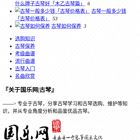
什么牌子古琴好「木乙古琴篇」
6
古琴一般多少钱
「古琴价格表」
53
古琴如何保养
3
选购知识
古琴保养
考级曲谱
流行曲谱
古琴入门
名曲欣赏
『关于国乐网|古琴』
-------> 专业于古琴，分享古琴学习和古琴选购、维护等知
识，并从专业角度分析和品鉴优品古琴。