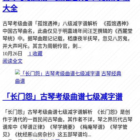
大全
古琴考级曲谱「孤馆遇神」八级减字谱解析 《孤馆遇神》
中国古琴曲名，此曲仅见于明嘉靖年间汪芝撰辑的《西麓堂
琴统》中。据琴曲题记记载，嵇康夜半抚琴，忽见八厉鬼，
并大声呵斥。其言为周朝伶官，刺...
10月26日
1
收藏
阅读全文
古琴经典
曲谱
「长门怨」古琴考级曲谱七级减字谱
「长门怨」古琴考级曲谱七级减字谱解析 《长门怨》是创
作于清代的一首民间古琴曲，其作者不详，琴之界历代古琴
谱库中《琴谱正律》《琴学摘要》《梅庵琴谱》《琴学管
见》《枕经葄山房杂抄》这五部琴谱均...