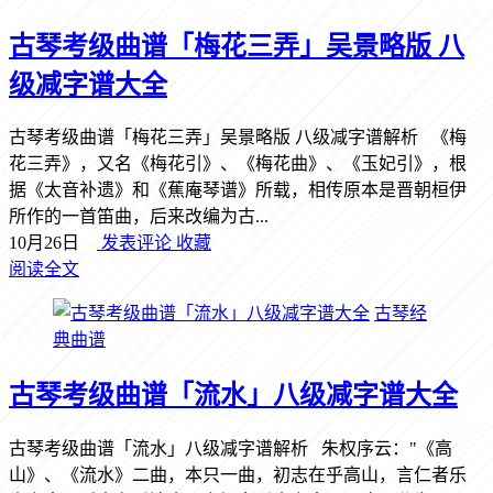
古琴考级曲谱「梅花三弄」吴景略版 八
级减字谱大全
古琴考级曲谱「梅花三弄」吴景略版 八级减字谱解析 《梅
花三弄》，又名《梅花引》、《梅花曲》、《玉妃引》，根
据《太音补遗》和《蕉庵琴谱》所载，相传原本是晋朝桓伊
所作的一首笛曲，后来改编为古...
10月26日
发表评论
收藏
阅读全文
古琴经
典曲谱
古琴考级曲谱「流水」八级减字谱大全
古琴考级曲谱「流水」八级减字谱解析 朱权序云："《高
山》、《流水》二曲，本只一曲，初志在乎高山，言仁者乐