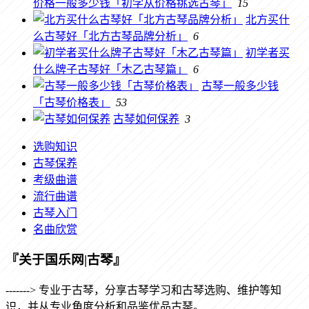
价格一般多少钱「初学从价格挑选古琴」
15
北方买什
么古琴好「北方古琴品牌分析」
6
初学者买
什么牌子古琴好「木乙古琴篇」
6
古琴一般多少钱
「古琴价格表」
53
古琴如何保养
3
选购知识
古琴保养
考级曲谱
流行曲谱
古琴入门
名曲欣赏
『关于国乐网|古琴』
-------> 专业于古琴，分享古琴学习和古琴选购、维护等知
识，并从专业角度分析和品鉴优品古琴。