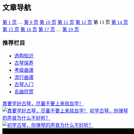
文章导航
第
1
页
…
第
9
页
第
10
页
第
11
页
第
12
页
第
13
页
第
14
页
第
15
页
第
16
页
第
17
页
…
第
19
页
推荐栏目
选购知识
古琴保养
考级曲谱
流行曲谱
古琴入门
名曲欣赏
真要学好古琴，尽量不要上来就自学！
初学古琴，你弹琴
的声音为什么不好听？