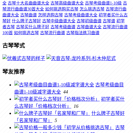
全
古琴十大名曲曲谱大全
古琴高级曲谱大全
古琴考级曲谱1-10级
古
琴流行曲曲谱30首大全
如何挑选购买古琴
怎么挑选古琴
古琴流行曲
曲谱大全
古琴曲谱
怎样选购古琴
古琴考级曲谱大全
初学者买什么古
琴好
什么牌子古琴好
古琴中级曲谱大全
古琴初级曲谱
古琴谱
初学
者古琴
古琴买什么牌子好
古琴考级曲谱
古琴曲谱大全
古琴流行曲谱
100首
如何挑选古琴
古琴流行曲谱
古琴指法练习曲谱
古琴琴式
琴友推荐
古琴考级曲目
曲谱1-10级减字谱大全
44
初学者买什
么古琴好「价格档次分析」
16
什么牌子古琴好
「名家琴和厂琴」
5
古琴