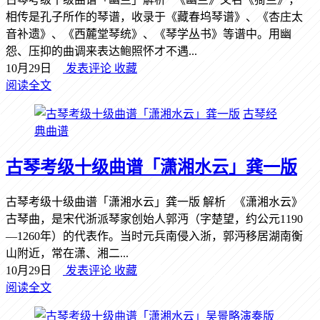
相传是孔子所作的琴谱，收录于《藏春坞琴谱》、《杏庄太
音补遗》、《西麓堂琴统》、《琴学丛书》等谱中。用幽
怨、压抑的曲调来表达鲍照怀才不遇...
10月29日
发表评论
收藏
阅读全文
古琴经
典曲谱
古琴考级十级曲谱「潇湘水云」龚一版
古琴考级十级曲谱「潇湘水云」龚一版 解析 《潇湘水云》
古琴曲，是宋代浙派琴家创始人郭沔（字楚望，约公元1190
—1260年）的代表作。当时元兵南侵入浙，郭沔移居湖南衡
山附近，常在潇、湘二...
10月29日
发表评论
收藏
阅读全文