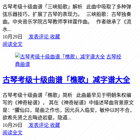
古琴考级十级曲谱「三峡船歌」解析 此曲中吸取了多种弹
弦乐器技巧，扩展了古琴的表现力。 三峡船歌：古琴独奏
曲。中央音乐学院古琴教师李祥霆作曲。 作者继承了《流
水...
10月29日
发表评论
收藏
阅读全文
古琴经
典曲谱
古琴考级十级曲谱「樵歌」减字谱大全
古琴考级十级曲谱「樵歌」简析 此曲最早见于明朝朱权编
写的《神奇秘谱》， 其在《神奇秘谱》中描述琴曲背景原文
是：“臞仙曰，是曲之作也，因元兵入临安，敏仲以时不合，
欲希先贤之志晦迹岩壑，隐遁...
10月29日
发表评论
收藏
阅读全文