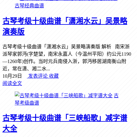
古琴经典曲谱
古琴考级十级曲谱「潇湘水云」吴景略
演奏版
古琴考级十级曲谱「潇湘水云」吴景略演奏版 解析 南宋浙
派琴家郭沔(字楚望，南宋永嘉人（今温州平阳）约公元1190
—1260年)创作。当时元兵南侵入浙，郭沔移居湖南衡山附
近，常在潇、湘二水...
10月29日
发表评论
收藏
阅读全文
古
琴考级曲谱
古琴考级十级曲谱「三峡船歌」减字谱
大全