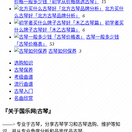
价格一般多少钱「初学从价格挑选古琴」
15
北方买什
么古琴好「北方古琴品牌分析」
6
初学者买
什么牌子古琴好「木乙古琴篇」
6
古琴一般多少钱
「古琴价格表」
53
古琴如何保养
3
选购知识
古琴保养
考级曲谱
流行曲谱
古琴入门
名曲欣赏
『关于国乐网|古琴』
-------> 专业于古琴，分享古琴学习和古琴选购、维护等知
识，并从专业角度分析和品鉴优品古琴。