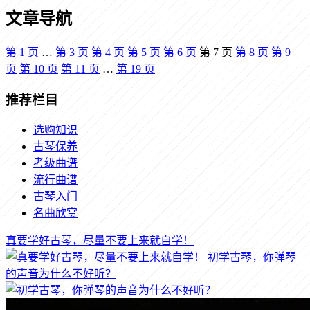
文章导航
第
1
页
…
第
3
页
第
4
页
第
5
页
第
6
页
第
7
页
第
8
页
第
9
页
第
10
页
第
11
页
…
第
19
页
推荐栏目
选购知识
古琴保养
考级曲谱
流行曲谱
古琴入门
名曲欣赏
真要学好古琴，尽量不要上来就自学！
初学古琴，你弹琴
的声音为什么不好听？