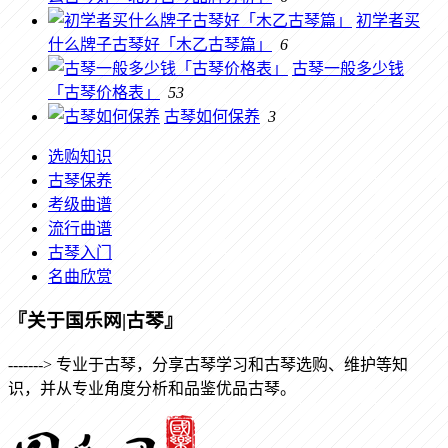
初学者买
什么牌子古琴好「木乙古琴篇」
6
古琴一般多少钱
「古琴价格表」
53
古琴如何保养
3
选购知识
古琴保养
考级曲谱
流行曲谱
古琴入门
名曲欣赏
『关于国乐网|古琴』
-------> 专业于古琴，分享古琴学习和古琴选购、维护等知
识，并从专业角度分析和品鉴优品古琴。