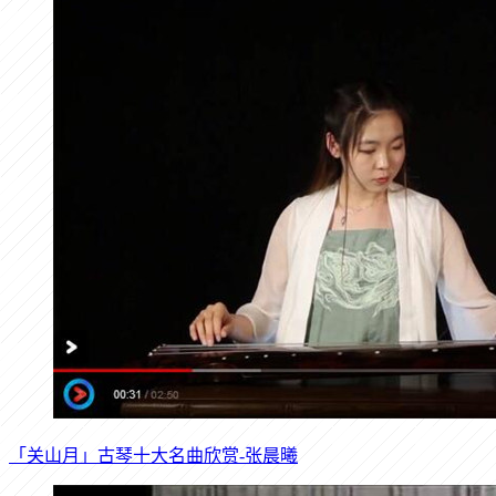
「关山月」古琴十大名曲欣赏-张晨曦