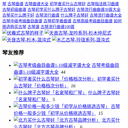
琴
古琴曲谱
古琴曲谱大全
初学者买什么古琴好
古琴指法练习曲谱
古琴初级曲谱
古琴初学买什么牌子古琴好
古琴流行曲曲谱30首大全
古琴买什么牌子好
古琴流行曲谱
什么牌子古琴好
古琴流行曲谱大全
古琴中级考级曲目曲谱
古琴初学者曲谱
古琴高级考级曲目曲谱
如何
挑选购买古琴
古琴谱
古琴流行曲谱100首
琴友推荐
古琴考级曲目
曲谱1-10级减字谱大全
44
初学者买什
么古琴好「价格档次分析」
16
什么牌子古琴好
「名家琴和厂琴」
5
古琴
价格一般多少钱「初学从价格挑选古琴」
15
北方买什
么古琴好「北方古琴品牌分析」
6