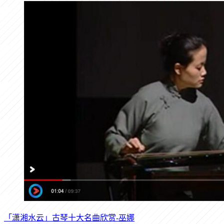
「潇湘水云」古琴十大名曲欣赏-巫娜