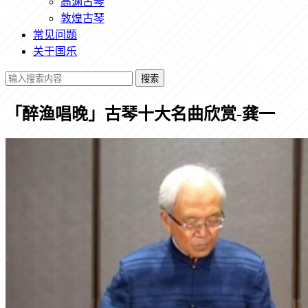
高渊古琴
敦煌古琴
常见问题
关于国乐
搜索
「醉渔唱晚」古琴十大名曲欣赏-龚一