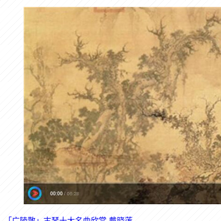
「广陵散」古琴十大名曲欣赏-戴晓莲