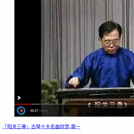
「阳关三叠」古琴十大名曲欣赏-龚一