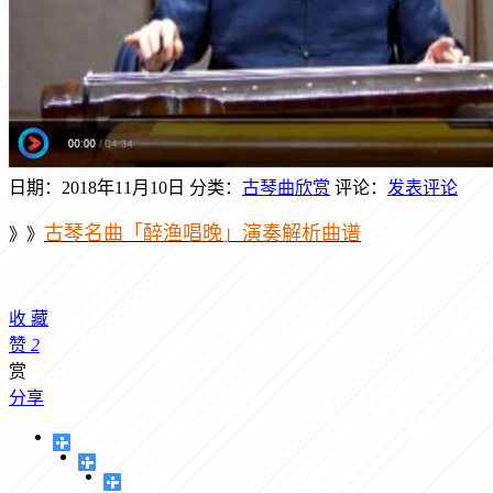
日期：2018年11月10日
分类：
古琴曲欣赏
评论：
发表评论
古琴名曲「醉渔唱晚」演奏解析曲谱
》》
收
藏
赞
2
赏
分享