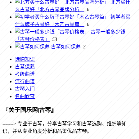
北方买什
么古琴好「北方古琴品牌分析」
6
初学者买
什么牌子古琴好「木乙古琴篇」
6
古琴一般多少钱
「古琴价格表」
53
古琴如何保养
3
选购知识
古琴保养
考级曲谱
流行曲谱
古琴入门
名曲欣赏
『关于国乐网|古琴』
-------> 专业于古琴，分享古琴学习和古琴选购、维护等知
识，并从专业角度分析和品鉴优品古琴。