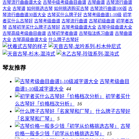
古琴流行曲曲谱大全
古琴中级考级曲目曲谱
古琴曲谱
古琴流行曲谱
大全
古琴谱
如何挑选古琴
如何挑选购买古琴
古琴流行曲谱100首
古
琴流行曲曲谱30首大全
古琴买什么牌子好
古琴考级曲谱1-10级
初学
者买什么古琴好
古琴考级曲谱
古琴流行曲谱
古琴初级曲谱
初学者古
琴
古琴初学买什么牌子古琴好
古琴考级曲谱大全
古琴中级曲谱大全
古琴高级考级曲目曲谱
古琴初学者曲谱
古琴指法练习曲谱
古琴曲谱
大全
古琴高级曲谱大全
什么牌子古琴好
琴友推荐
古琴考级曲目
曲谱1-10级减字谱大全
44
初学者买什
么古琴好「价格档次分析」
16
什么牌子古琴好
「名家琴和厂琴」
5
古琴
价格一般多少钱「初学从价格挑选古琴」
15