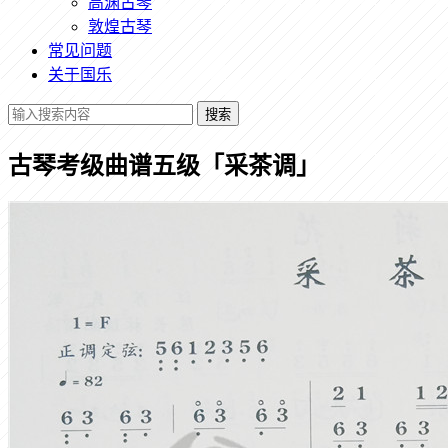
高渊古琴
敦煌古琴
常见问题
关于国乐
搜索
古琴考级曲谱五级「采茶调」