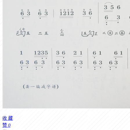
收
藏
赞
0