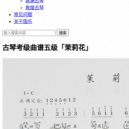
高渊古琴
敦煌古琴
常见问题
关于国乐
搜索
古琴考级曲谱五级「茉莉花」