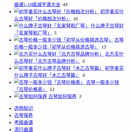
曲谱1-10级减字谱大全
44
初学者买什
么古琴好「价格档次分析」
16
什么牌子古琴好
「名家琴和厂琴」
5
古琴
价格一般多少钱「初学从价格挑选古琴」
15
北方买什
么古琴好「北方古琴品牌分析」
6
初学者买
什么牌子古琴好「木乙古琴篇」
6
古琴一般多少钱
「古琴价格表」
53
古琴如何保养
3
选购知识
古琴保养
考级曲谱
流行曲谱