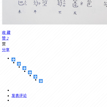
收
藏
赞
2
赏
分享
发表评论