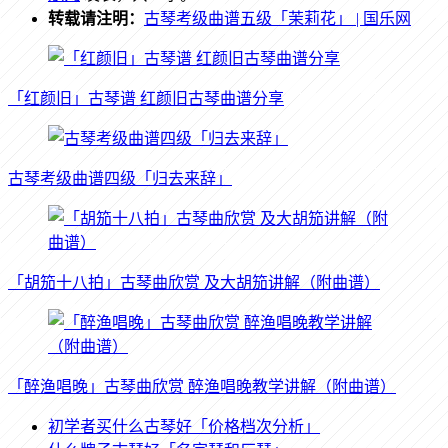
转载请注明：
古琴考级曲谱五级「茉莉花」 | 国乐网
「红颜旧」古琴谱 红颜旧古琴曲谱分享
古琴考级曲谱四级「归去来辞」
「胡笳十八拍」古琴曲欣赏 及大胡笳讲解（附曲谱）
「醉渔唱晚」古琴曲欣赏 醉渔唱晚教学讲解（附曲谱）
初学者买什么古琴好「价格档次分析」