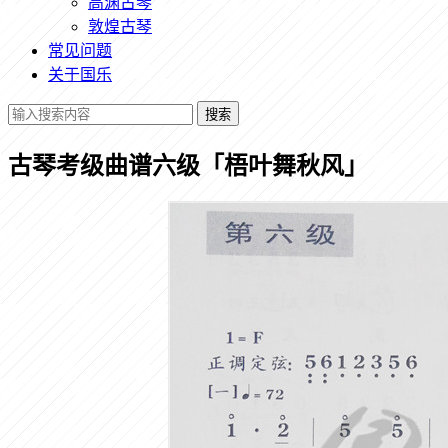
高渊古琴
敦煌古琴
常见问题
关于国乐
搜索
古琴考级曲谱六级「梧叶舞秋风」