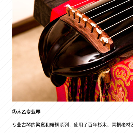
③木乙专业琴
专业古琴的梁鸾和皓桐系列，使用了百年杉木、青桐老材