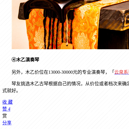
④木乙演奏琴
另外，木乙价位在
13000-30000
元的专业演奏琴，
「
云泉
系
琴友挑选木乙古琴根据自己的情况，从价位或者档次来确
式就好。
收
藏
赞
4
赏
分享