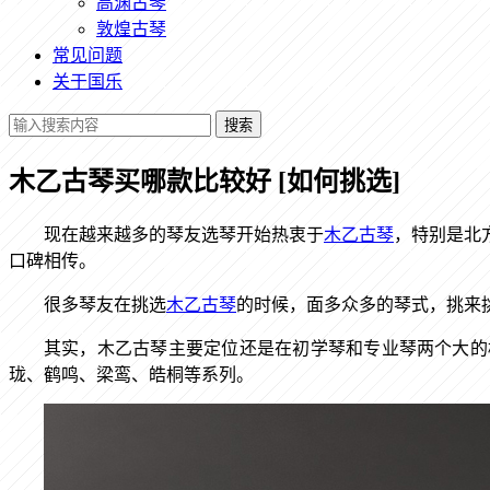
高渊古琴
敦煌古琴
常见问题
关于国乐
搜索
木乙古琴买哪款比较好 [如何挑选]
现在越来越多的琴友选琴开始热衷于
木乙古琴
，特别是北
口碑相传。
很多琴友在挑选
木乙古琴
的时候，面多众多的琴式，挑来
其实，木乙古琴主要定位还是在初学琴和专业琴两个大的
珑、鹤鸣、梁鸾、皓桐等系列。