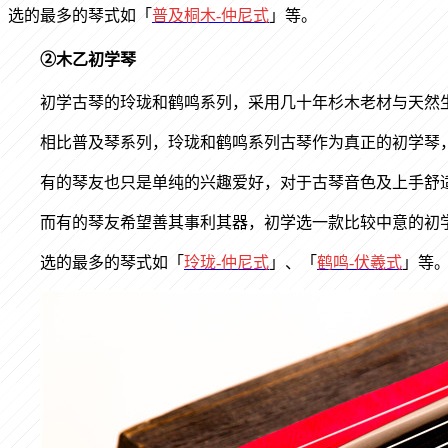
选的最多的琴式如「
普及桐木
-
仲尼式
」
等。
②木乙初学琴
初学古琴的玲珑和鹤鸣系列，采用几十年杉木老材与天然
相比普及琴系列，玲珑和鹤鸣系列古琴作为真正的初学琴
有的琴友也只是单纯的兴趣爱好，对于古琴音色及上手舒
而有的琴友希望善其事利其器，初学选一款比较中意的初
选的最多的琴式如「
玲珑
-
仲尼式
」、
「
鹤鸣
-
伏羲式
」
等